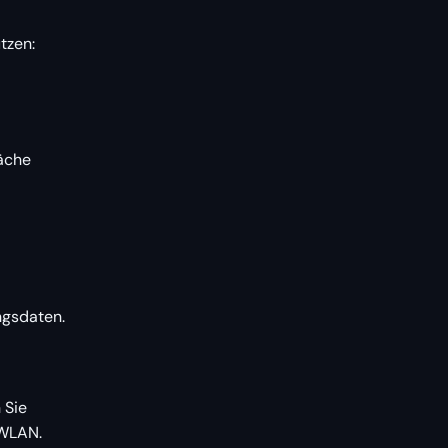
tzen:
läche
ngsdaten.
 Sie
 WLAN.