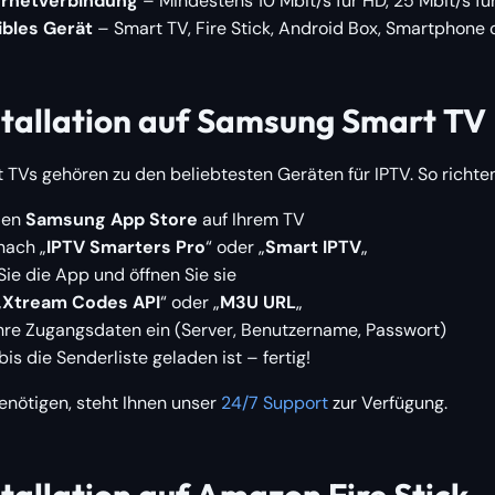
ternetverbindung
– Mindestens 10 Mbit/s für HD, 25 Mbit/s fü
ibles Gerät
– Smart TV, Fire Stick, Android Box, Smartphone 
stallation auf Samsung Smart TV
Vs gehören zu den beliebtesten Geräten für IPTV. So richten 
den
Samsung App Store
auf Ihrem TV
nach „
IPTV Smarters Pro
“ oder „
Smart IPTV
„
 Sie die App und öffnen Sie sie
„
Xtream Codes API
“ oder „
M3U URL
„
hre Zugangsdaten ein (Server, Benutzername, Passwort)
bis die Senderliste geladen ist – fertig!
 benötigen, steht Ihnen unser
24/7 Support
zur Verfügung.
tallation auf Amazon Fire Stick