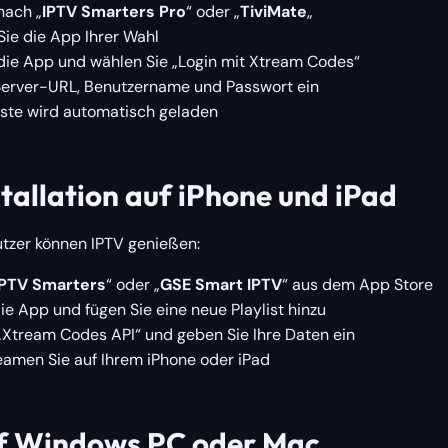
nach „
IPTV Smarters Pro
“ oder „
TiviMate
„
 Sie die App Ihrer Wahl
 die App und wählen Sie „Login mit Xtream Codes“
Server-URL, Benutzername und Passwort ein
iste wird automatisch geladen
tallation auf iPhone und iPad
zer können IPTV genießen:
IPTV Smarters
“ oder „
GSE Smart IPTV
“ aus dem App Store
ie App und fügen Sie eine neue Playlist hinzu
„Xtream Codes API“ und geben Sie Ihre Daten ein
reamen Sie auf Ihrem iPhone oder iPad
f Windows PC oder Mac