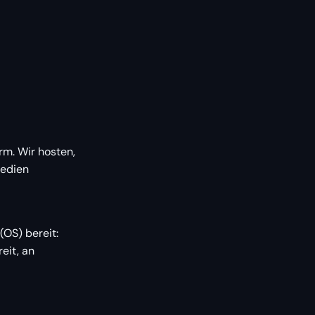
rm. Wir hosten,
Medien
(OS) bereit:
eit, an