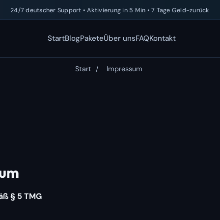
24/7 deutscher Support • Aktivierung in 5 Min • 7 Tage Geld-zurück
Start
Blog
Pakete
Über uns
FAQ
Kontakt
Start
/
Impressum
sum
äß § 5 TMG