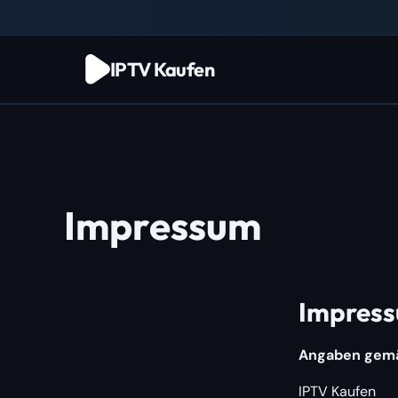
Zum
Inhalt
springen
IPTV Kaufen
Impressum
Impres
Angaben gem
IPTV Kaufen